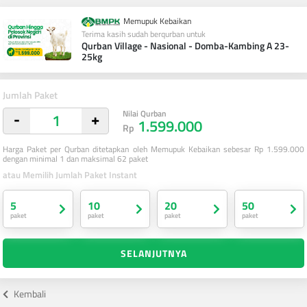
Memupuk Kebaikan
Terima kasih sudah berqurban untuk
Qurban Village - Nasional - Domba-Kambing A 23-
25kg
Jumlah Paket
Nilai Qurban
-
+
1.599.000
Rp
Harga Paket per Qurban ditetapkan oleh Memupuk Kebaikan sebesar Rp 1.599.000
dengan minimal 1 dan maksimal 62 paket
atau Memilih Jumlah Paket Instant
5
10
20
50
paket
paket
paket
paket
SELANJUTNYA
Kembali